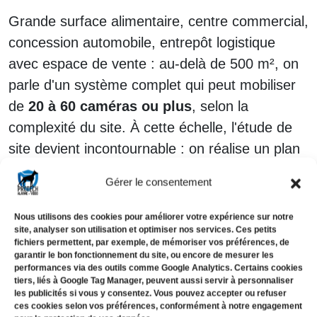
Grande surface alimentaire, centre commercial,
concession automobile, entrepôt logistique
avec espace de vente : au-delà de 500 m², on
parle d'un système complet qui peut mobiliser
de
20 à 60 caméras ou plus
, selon la
complexité du site. À cette échelle, l'étude de
site devient incontournable : on réalise un plan
d'implantation précis, on calcule les angles de
Gérer le consentement
couverture caméra par caméra, et on conçoit
l'architecture réseau en conséquence.
Nous utilisons des cookies pour améliorer votre expérience sur notre
site, analyser son utilisation et optimiser nos services. Ces petits
fichiers permettent, par exemple, de mémoriser vos préférences, de
garantir le bon fonctionnement du site, ou encore de mesurer les
Pour illustrer concrètement ce que ça
performances via des outils comme Google Analytics. Certains cookies
représente : il y a quelques mois, nous avons
tiers, liés à Google Tag Manager, peuvent aussi servir à personnaliser
les publicités si vous y consentez. Vous pouvez accepter ou refuser
équipé une concession automobile de la région
ces cookies selon vos préférences, conformément à notre engagement