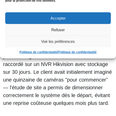
pour la protection de vos données.
bordelaise, sur environ 1 200 m² entre
showroom, atelier et parking extérieur. Le
système final comprenait 34 caméras — dont
Accepter
12 caméras PTZ motorisées pour couvrir le
Refuser
parking et les zones de circulation des
véhicules, 18 caméras dôme intérieures sur le
Voir les préférences
showroom et l'atelier, et 4 caméras fisheye
Politique de confidentialité
Politique de confidentialité
pour les angles d'entrée à 360°. Le tout
raccordé sur un NVR Hikvision avec stockage
sur 30 jours. Le client avait initialement imaginé
une quinzaine de caméras "pour commencer"
— l'étude de site a permis de dimensionner
correctement le système dès le départ, évitant
une reprise coûteuse quelques mois plus tard.