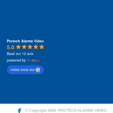
Protech Alarme Video
5.0
Basé sur 12 avis
powered by
G
o
o
g
l
e
notez-nous sur
© Copyright 2026. PROTECH ALARME VIDEO.