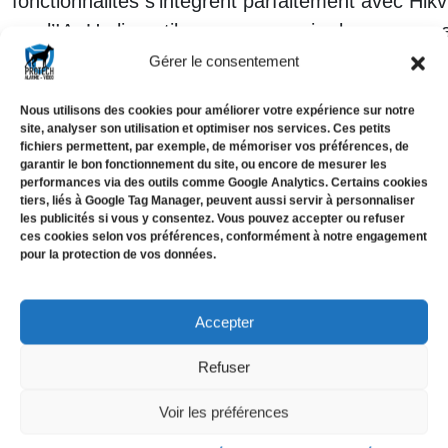
fonctionnalités s’intègrent parfaitement avec Hi
par l’IA. Un lien utile pour en savoir plus sur c
jour.
Gérer le consentement
Nous utilisons des cookies pour améliorer votre expérience sur notre
L’analyse comportementale va plus loin, en déte
site, analyser son utilisation et optimiser nos services. Ces petits
fichiers permettent, par exemple, de mémoriser vos préférences, de
objets abandonnés.
Chez Protech, nous avons vu 
garantir le bon fonctionnement du site, ou encore de mesurer les
performances via des outils comme Google Analytics. Certains cookies
personne tombée au sol, permettant une intervent
tiers, liés à Google Tag Manager, peuvent aussi servir à personnaliser
Protech Alarme Vidéo pour une démonstration pe
les publicités si vous y consentez. Vous pouvez accepter ou refuser
ces cookies selon vos préférences, conformément à notre engagement
existant.
pour la protection de vos données.
Accepter
Nous contacter
Refuser
Voir les préférences
Ces outils avancés ne se contentent pas de surve
proactive. Passons maintenant aux avantages co