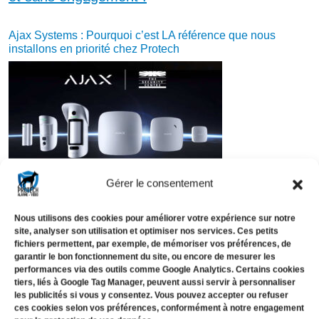
Ajax Systems : Pourquoi c’est LA référence que nous
installons en priorité chez Protech
Gérer le consentement
Sur un marché saturé,
Ajax Systems
se
distingue comme le leader incontesté des
Nous utilisons des cookies pour améliorer votre expérience sur notre
site, analyser son utilisation et optimiser nos services. Ces petits
alarmes sans fil. Originaire d’Ukraine mais
fichiers permettent, par exemple, de mémoriser vos préférences, de
conquérant l’Europe, cette marque a raflé
trois
garantir le bon fonctionnement du site, ou encore de mesurer les
performances via des outils comme Google Analytics. Certains cookies
prix aux Security Today New Product Awards
tiers, liés à Google Tag Manager, peuvent aussi servir à personnaliser
les publicités si vous y consentez. Vous pouvez accepter ou refuser
2025
, dont pour sa sonnette DoorBell et son
ces cookies selon vos préférences, conformément à notre engagement