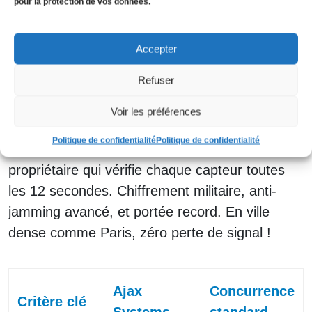
interrupteur LightSwitch. Chez Protech Alarme
pour la protection de vos données.
Vidéo,
90 % de nos installations 2025 sont Ajax
– voici pourquoi.
Accepter
Refuser
Protocole Jeweller : la
communication du futur
Voir les préférences
Politique de confidentialité
Politique de confidentialité
Au cœur d’Ajax ? Jeweller, un protocole
propriétaire qui vérifie chaque capteur toutes
les 12 secondes. Chiffrement militaire, anti-
jamming avancé, et portée record. En ville
dense comme Paris, zéro perte de signal !
Ajax
Concurrence
Critère clé
Systems
standard