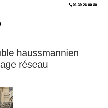
01-39-26-00-80
t
euble haussmannien
lage réseau