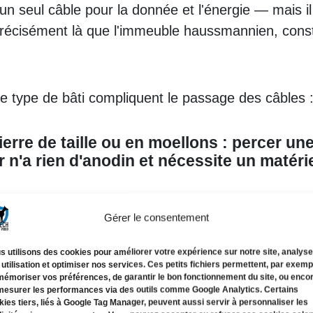
 un seul câble pour la donnée et l'énergie — mais 
récisément là que l'immeuble haussmannien, constru
ce type de bâti compliquent le passage des câbles 
erre de taille ou en moellons :
percer une
 n'a rien d'anodin et nécessite un matéri
 et de gaines techniques :
contrairement a
Gérer le consentement
um ni de chemin de câbles existant pour f
s utilisons des cookies pour améliorer votre expérience sur notre site, analyse
 utilisation et optimiser nos services. Ces petits fichiers permettent, par exemp
mémoriser vos préférences, de garantir le bon fonctionnement du site, ou enco
mesurer les performances via des outils comme Google Analytics. Certains
arquets nobles :
tout percement visible o
kies tiers, liés à Google Tag Manager, peuvent aussi servir à personnaliser les